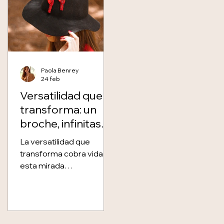
mano en Colombia.
Es una forma creativa y
ANTIGUO EGIPTO · LAS
sostenible de vestir:
PRIMERAS RAÍCES
reinterpretar, reinventar,
Mucho antes de las
resignificar. Un gesto de
cortes: broches en la
estilo personal que
orilla del Nilo La historia
también apuesta por el
Paola Benrey
del broche es mucho
consumo consciente y l
24 feb
más antigua de lo que
autenticidad.
Versatilidad que
solemos imaginar. En el
transforma: un
Antiguo Egipto, hombres
y mujeres ya empleaban
broche, infinitas
prendedores y fíbulas
formas de usarlo
La versatilidad que
para s
transforma cobra vida en
esta mirada
contemporánea al
broche como accesorio
creativo. Más allá de su
uso clásico, exploramos