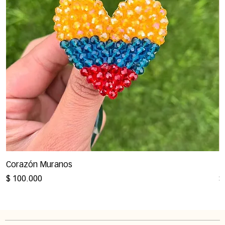
Corazón Muranos
M
Precio
P
$ 100.000
$