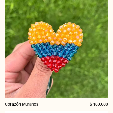
Precio
Corazón Muranos
$ 100.000