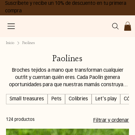
Suscríbete y recibe un 10% de descuento en tu primera
compra
Inicio
Paolines
Paolines
Broches tejidos a mano que transforman cualquier
outfit y cuentan quién eres. Cada Paolín genera
oportunidades para que nuestras mamás construyan
un mejor futuro desde casa.
Small treasures
Pets
Colibries
Let's play
Cóme
124 productos
Filtrar y ordenar