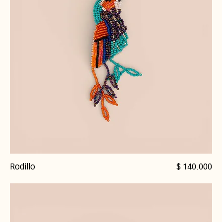
Precio
Rodillo
$ 140.000