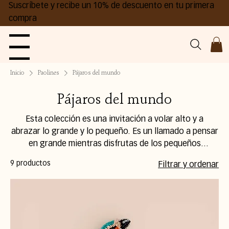
Suscríbete y recibe un 10% de descuento en tu primera
compra
Menu
Inicio
Paolines
Pájaros del mundo
Pájaros del mundo
Esta colección es una invitación a volar alto y a
abrazar lo grande y lo pequeño. Es un llamado a pensar
en grande mientras disfrutas de los pequeños
momentos que construyen nuestras vidas
9 productos
Filtrar y ordenar