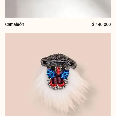
Precio
Camaleón
$ 140.000