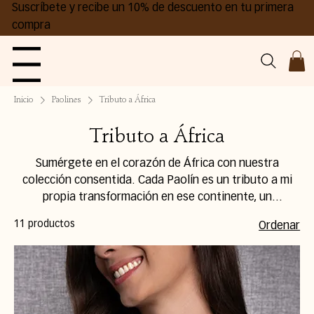
Suscríbete y recibe un 10% de descuento en tu primera
compra
Menu
Inicio
Paolines
Tributo a África
Tributo a África
Sumérgete en el corazón de África con nuestra
colección consentida. Cada Paolín es un tributo a mi
propia transformación en ese continente, un
recordatorio de que la vida está llena de posibilidades y
11 productos
Ordenar
que solo a través de la perseverancia y el coraje es
posible cumplir nuestros sueños.