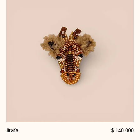
Precio
Jirafa
$ 140.000