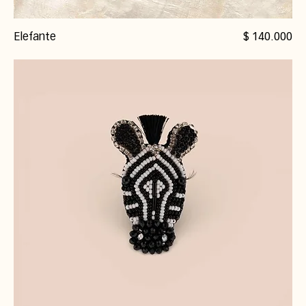
Precio
Elefante
$ 140.000