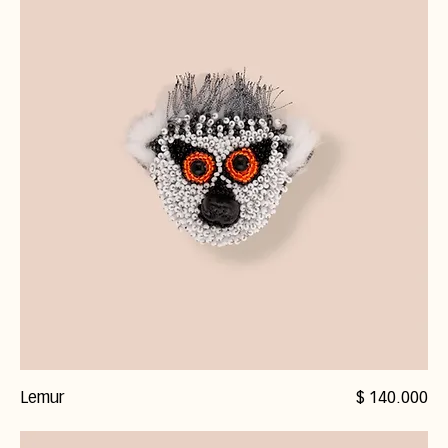
Precio
Lemur
$ 140.000