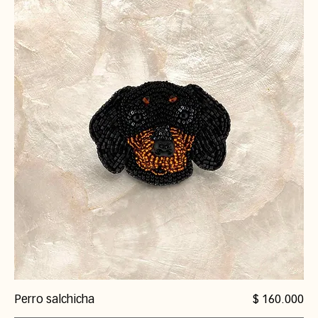
Precio
Perro salchicha
$ 160.000