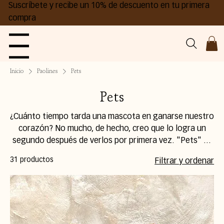
Suscríbete y recibe un 10% de descuento en tu primera
compra
Menu
Inicio
Paolines
Pets
Pets
¿Cuánto tiempo tarda una mascota en ganarse nuestro
corazón? No mucho, de hecho, creo que lo logra un
segundo después de verlos por primera vez. "Pets" es
la encarnación del amor leal, la ternura y el poder
31 productos
Filtrar y ordenar
sanador de nuestras mascotas. Que cada Paolín de
esta colección sea tu forma de llevar ese amor siempre
contigo.