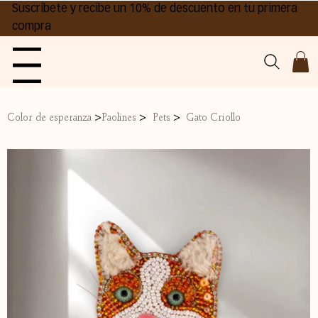
Suscríbete y recibe un 10% de descuento en tu primera
compra
Menu
>
>
>
Color de esperanza
Paolines
Pets
Gato Criollo