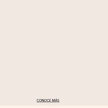
bufanda, dándole nueva
identidad a prendas que
ya tienes. Un llamado a
redescubrir el clóset con
intención, estilo y
autenticidad, usando el
broche como símbolo de
autoexpresión y
reinvención diaria.
CONOCE MÁS