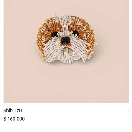
Shih Tzu
G
Precio
P
$ 160.000
$