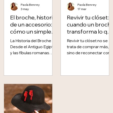
Paola Benrey
Paola Benrey
3 may
17 mar
El broche, historia
Revivir tu clóset:
de un accesorio:
cuando un broch
cómo un simple
transforma lo qu
cierre se convirtió
ya tienes
La Historia del Broche
Revivir tu clóset no se
en símbolo de
Desde el Antiguo Egipto
trata de comprar más,
poder
y las fíbulas romanas
sino de reconectar con l
hasta las pasarelas de
que ya tienes. Con un
hoy, el broche ha contado
broche tejido a mano
historias sin decir una
puedes transformar esa
palabra. Esta es la suya —
prenda que parecía
y el punto de partida de
olvidada en una pieza
los paolines hechos a
vibrante y con identidad.
mano en Colombia.
Es una forma creativa y
ANTIGUO EGIPTO · LAS
sostenible de vestir:
PRIMERAS RAÍCES
reinterpretar, reinventar,