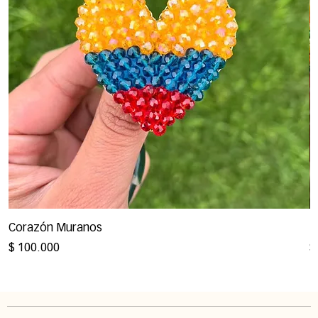
Corazón Muranos
P
Precio
P
$ 100.000
$