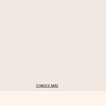
redescubrir el clóset con
intención, estilo y
autenticidad, usando el
broche como símbolo de
autoexpresión y
reinvención diaria.
CONOCE MÁS