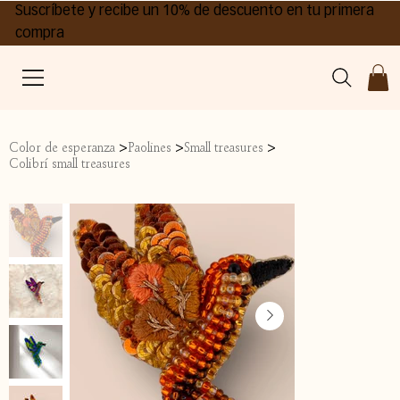
Suscríbete y recibe un 10% de descuento en tu primera
compra
>
>
>
Color de esperanza
Paolines
Small treasures
Colibrí small treasures