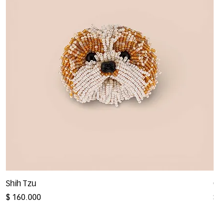
Shih Tzu
G
Precio
P
$ 160.000
$