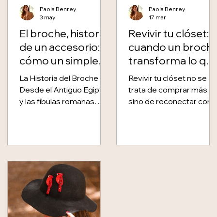
Paola Benrey
Paola Benrey
3 may
17 mar
El broche, historia
Revivir tu clóset:
de un accesorio:
cuando un broch
cómo un simple
transforma lo qu
cierre se convirtió
ya tienes
La Historia del Broche
Revivir tu clóset no se
en símbolo de
Desde el Antiguo Egipto
trata de comprar más,
poder
y las fíbulas romanas
sino de reconectar con l
hasta las pasarelas de
que ya tienes. Con un
hoy, el broche ha contado
broche tejido a mano
historias sin decir una
puedes transformar esa
palabra. Esta es la suya —
prenda que parecía
y el punto de partida de
olvidada en una pieza
los paolines hechos a
vibrante y con identidad.
mano en Colombia.
Es una forma creativa y
ANTIGUO EGIPTO · LAS
sostenible de vestir:
PRIMERAS RAÍCES
reinterpretar, reinventar,