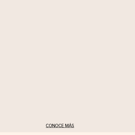
bufanda, dándole nueva
identidad a prendas que
ya tienes. Un llamado a
redescubrir el clóset con
intención, estilo y
autenticidad, usando el
broche como símbolo de
autoexpresión y
reinvención diaria.
CONOCE MÁS